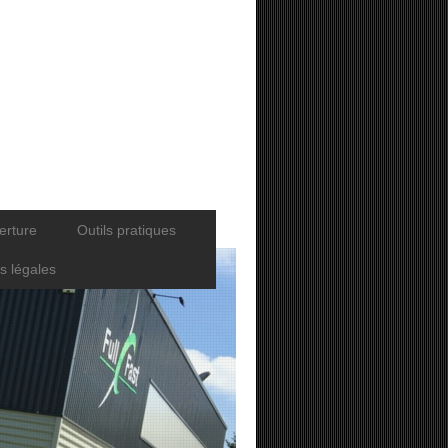
erture
Outils pratiques
s légales